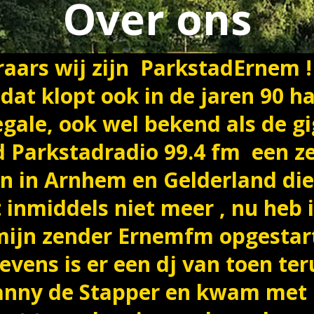
Over ons
eraars wij zijn ParkstadErnem 
, dat klopt ook in de jaren 90 
legale, ook wel bekend als de g
d Parkstadradio 99.4 fm een z
on in Arnhem en Gelderland die 
 inmiddels niet meer , nu heb i
mijn zender Ernemfm opgestart
tevens is er een dj van toen t
anny de Stapper en kwam met 