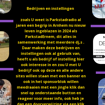
Bedrijven en instellingen
zoals U weet is Parkstadradio al
jaren een begrip in Arnhem nu nieuw
leven ingeblazen in 2024 als
ParkstadErnem, dit alles in
samenwerking met meerdere dj,s .
Daar maken deze bedrijven en
instellingen ook al gebruik van,
heeft u als bedrijf of instelling hier
ook interesse in en zou U met U
bedrijf ook op deze en alle andere
sites willen staan met een banner en
ook in het sponsorblok willen
meedraaien met een jingle klik dan
snel op onderstaande button en
reageer voor meer info, ook heb je
dan een doorverwijzing via een klik