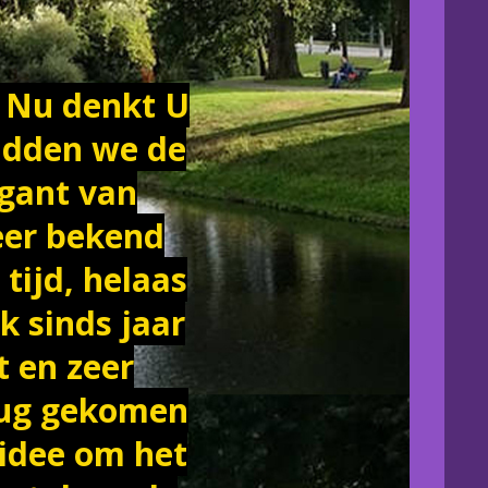
! Nu denkt U
hadden we de
igant van
eer bekend
tijd, helaas
k sinds jaar
 en zeer
erug gekomen
idee om het