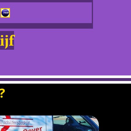
ijf
?