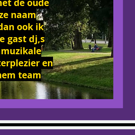
met de oude
eze naam
dan ook ik
 gast dj,s
 muzikale
terplezier en
rnem team