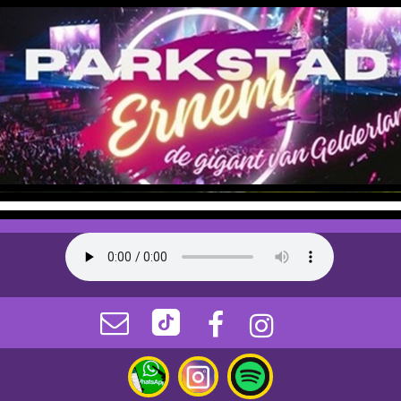



