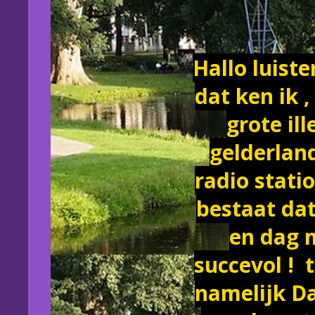
Hallo luist
dat ken ik 
grote il
gelderlan
radio stati
bestaat dat
en dag 
succevol ! 
namelijk D