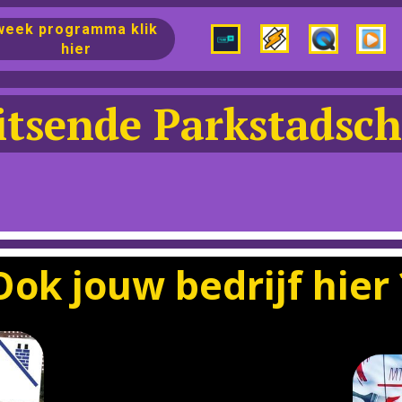
week programma klik
hier
itsende Parkstadsch
Ook jouw bedrijf hier 