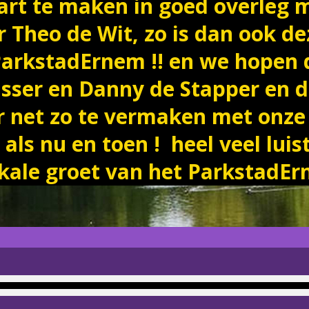
art te maken in goed overleg 
r Theo de Wit, zo is dan ook d
arkstadErnem !! en we hopen 
isser en Danny de Stapper en de
 net zo te vermaken met onze
als nu en toen ! heel veel luis
kale groet van het ParkstadE