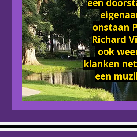
een doorst
eigenaa
onstaan P
Richard V
ook weer
klanken net 
een muzi